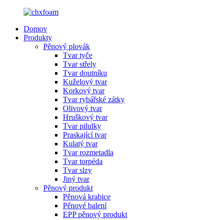
Domov
Produkty
Pěnový plovák
Tvar tyče
Tvar střely
Tvar doutníku
Kuželový tvar
Korkový tvar
Tvar rybářské zátky
Olivový tvar
Hruškový tvar
Tvar pilulky
Praskající tvar
Kulatý tvar
Tvar rozmetadla
Tvar torpéda
Tvar slzy
Jiný tvar
Pěnový produkt
Pěnová krabice
Pěnové balení
EPP pěnový produkt