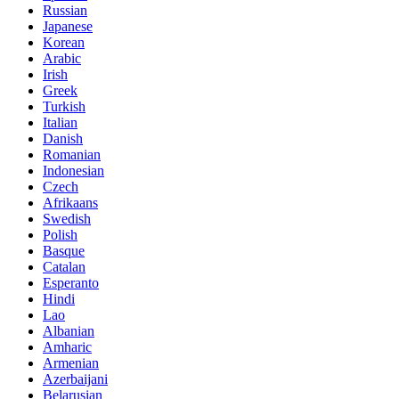
Russian
Japanese
Korean
Arabic
Irish
Greek
Turkish
Italian
Danish
Romanian
Indonesian
Czech
Afrikaans
Swedish
Polish
Basque
Catalan
Esperanto
Hindi
Lao
Albanian
Amharic
Armenian
Azerbaijani
Belarusian