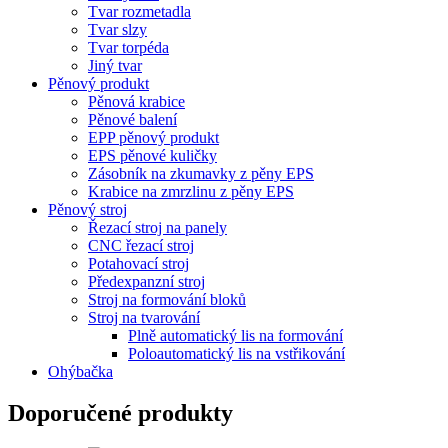
Tvar rozmetadla
Tvar slzy
Tvar torpéda
Jiný tvar
Pěnový produkt
Pěnová krabice
Pěnové balení
EPP pěnový produkt
EPS pěnové kuličky
Zásobník na zkumavky z pěny EPS
Krabice na zmrzlinu z pěny EPS
Pěnový stroj
Řezací stroj na panely
CNC řezací stroj
Potahovací stroj
Předexpanzní stroj
Stroj na formování bloků
Stroj na tvarování
Plně automatický lis na formování
Poloautomatický lis na vstřikování
Ohýbačka
Doporučené produkty