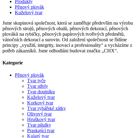
Produkty
Pěnový plovák
Kuželový tvar
Jsme skupinová společnost, která se zaměřuje především na výrobu
pěnových strojů, pěnových obalů, pěnových dekorací, pěnových
plováků na rybičky, pěnových papírových tvořivých předmětů,
vánočních dekorací a surovin. Od založení společnosti se řídíme
principy „využití, integrity, inovací a profesionality“ a vycházíme z
potřeb zákazníků. Jsme odhodláni budovat značku „CHX“.
Kategorie
Pěnový plovák
Tvar tyče
Tvar střely
Tvar doutníku
Kuželový tvar
Korkový tvar
Tvar rybářské zátky
Olivový tvar
Hruškový tvar
Tvar pilulky
Praskající tvar
Kulatý tvar