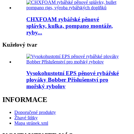
CHXFOAM rybářské pěnové
splávky, kulka, pompano montáže,
ryby...
Kuželový tvar
Vysokohustotní EPS pěnové rybářské
plováky Bobber Příslušenství pro
mořský rybolov
INFORMACE
Doporučené produkty
Žhavé štítky
Mapa stránek.xml