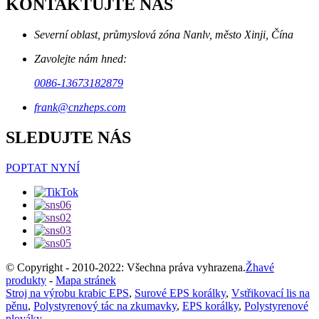
KONTAKTUJTE NÁS
Severní oblast, průmyslová zóna Nanlv, město Xinji, Čína
Zavolejte nám hned:
0086-13673182879
frank@cnzheps.com
SLEDUJTE NÁS
POPTAT NYNÍ
© Copyright - 2010-2022: Všechna práva vyhrazena.
Žhavé
produkty
-
Mapa stránek
Stroj na výrobu krabic EPS
,
Surové EPS korálky
,
Vstřikovací lis na
pěnu
,
Polystyrenový tác na zkumavky
,
EPS korálky
,
Polystyrenové
plováky
,