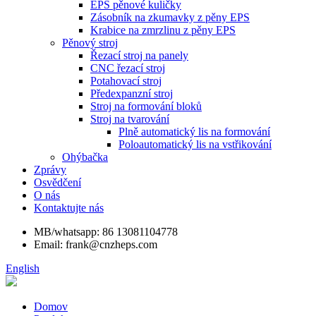
EPS pěnové kuličky
Zásobník na zkumavky z pěny EPS
Krabice na zmrzlinu z pěny EPS
Pěnový stroj
Řezací stroj na panely
CNC řezací stroj
Potahovací stroj
Předexpanzní stroj
Stroj na formování bloků
Stroj na tvarování
Plně automatický lis na formování
Poloautomatický lis na vstřikování
Ohýbačka
Zprávy
Osvědčení
O nás
Kontaktujte nás
MB/whatsapp: 86 13081104778
Email: frank@cnzheps.com
English
Domov