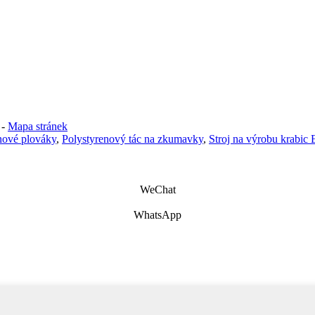
-
Mapa stránek
nové plováky
,
Polystyrenový tác na zkumavky
,
Stroj na výrobu krabic
WeChat
WhatsApp