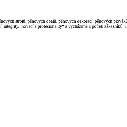
pěnových strojů, pěnových obalů, pěnových dekorací, pěnových plovák
ití, integrity, inovací a profesionality“ a vycházíme z potřeb zákazní