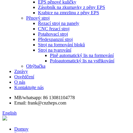
EPS pěnové kuličky
Zásobník na zkumavky z pěny EPS
Krabice na zmrzlinu z pěny EPS
Pěnový stroj
Řezací stroj na panely
CNC řezací stroj
Potahovací stroj
Předexpanzní stroj
Stroj na formování bloků
Stroj na tvarování
Plně automatický lis na formování
Poloautomatický lis na vstřikování
Ohýbačka
Zprávy
Osvědčení
O nás
Kontaktujte nás
MB/whatsapp: 86 13081104778
Email: frank@cnzheps.com
English
Domov