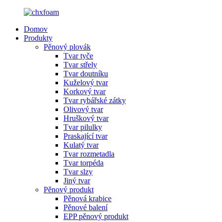
Domov
Produkty
Pěnový plovák
Tvar tyče
Tvar střely
Tvar doutníku
Kuželový tvar
Korkový tvar
Tvar rybářské zátky
Olivový tvar
Hruškový tvar
Tvar pilulky
Praskající tvar
Kulatý tvar
Tvar rozmetadla
Tvar torpéda
Tvar slzy
Jiný tvar
Pěnový produkt
Pěnová krabice
Pěnové balení
EPP pěnový produkt