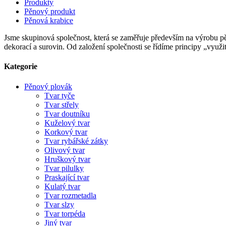
Produkty
Pěnový produkt
Pěnová krabice
Jsme skupinová společnost, která se zaměřuje především na výrobu 
dekorací a surovin. Od založení společnosti se řídíme principy „využ
Kategorie
Pěnový plovák
Tvar tyče
Tvar střely
Tvar doutníku
Kuželový tvar
Korkový tvar
Tvar rybářské zátky
Olivový tvar
Hruškový tvar
Tvar pilulky
Praskající tvar
Kulatý tvar
Tvar rozmetadla
Tvar slzy
Tvar torpéda
Jiný tvar