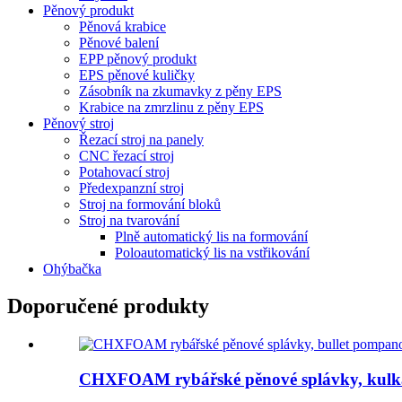
Pěnový produkt
Pěnová krabice
Pěnové balení
EPP pěnový produkt
EPS pěnové kuličky
Zásobník na zkumavky z pěny EPS
Krabice na zmrzlinu z pěny EPS
Pěnový stroj
Řezací stroj na panely
CNC řezací stroj
Potahovací stroj
Předexpanzní stroj
Stroj na formování bloků
Stroj na tvarování
Plně automatický lis na formování
Poloautomatický lis na vstřikování
Ohýbačka
Doporučené produkty
CHXFOAM rybářské pěnové splávky, kulka