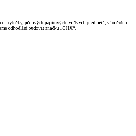
ů na rybičky, pěnových papírových tvořivých předmětů, vánočních
ků. Jsme odhodláni budovat značku „CHX“.