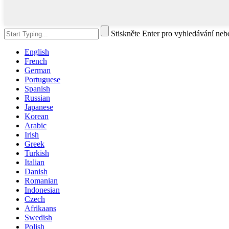
Stiskněte Enter pro vyhledávání ne
English
French
German
Portuguese
Spanish
Russian
Japanese
Korean
Arabic
Irish
Greek
Turkish
Italian
Danish
Romanian
Indonesian
Czech
Afrikaans
Swedish
Polish