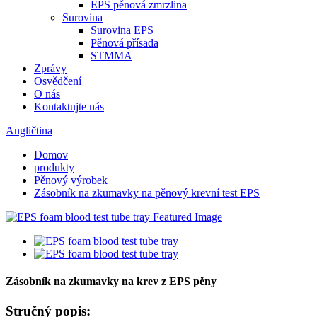
EPS pěnová zmrzlina
Surovina
Surovina EPS
Pěnová přísada
STMMA
Zprávy
Osvědčení
O nás
Kontaktujte nás
Angličtina
Domov
produkty
Pěnový výrobek
Zásobník na zkumavky na pěnový krevní test EPS
Zásobník na zkumavky na krev z EPS pěny
Stručný popis: