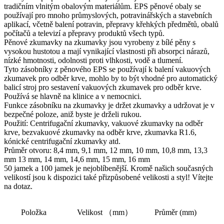
tradičním vlnitým obalovým materiálům. EPS pěnové obaly se
používají pro mnoho průmyslových, potravinářských a stavebních
aplikací, včetně balení potravin, přepravy křehkých předmětů, obalů
počítačů a televizí a přepravy produktů všech typů.
Pěnové zkumavky na zkumavky jsou vyrobeny z bílé pěny s
vysokou hustotou a mají vynikající vlastnosti při absorpci nárazů,
nízké hmotnosti, odolnosti proti vlhkosti, vodě a tlumení.
Tyto zásobníky z pěnového EPS se používají k balení vakuových
zkumavek pro odběr krve, mohlo by to být vhodné pro automatický
balicí stroj pro sestavení vakuových zkumavek pro odběr krve.
Používá se hlavně na klinice a v nemocnici.
Funkce zásobníku na zkumavky je držet zkumavky a udržovat je v
bezpečné poloze, aniž byste je drželi rukou.
Použití: Centrifugační zkumavky, vakuové zkumavky na odběr
krve, bezvakuové zkumavky na odběr krve, zkumavka R1.6,
kónické centrifugační zkumavky atd.
Průměr otvoru: 8,4 mm, 9,1 mm, 12 mm, 10 mm, 10,8 mm, 13,3
mm 13 mm, 14 mm, 14,6 mm, 15 mm, 16 mm
50 jamek a 100 jamek je nejoblíbenější. Kromě našich současných
velikostí jsou k dispozici také přizpůsobené velikosti a styl! Vítejte
na dotaz.
Položka
Velikost （mm）
Průměr (mm)