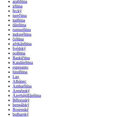
arabština
irština
řecký
turečtina
italština
dánština
rumunština
indonéština
čeština
afrikánština
švédský
polština
Baskičtina
Katalánština
esperanto
hindština
Lao
Albánec
Amharština
Arménský
Ázerbájdžánština
Běloruský
bengálský
Bosenské
bulharský