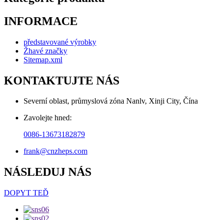
INFORMACE
představované výrobky
Žhavé značky
Sitemap.xml
KONTAKTUJTE NÁS
Severní oblast, průmyslová zóna Nanlv, Xinji City, Čína
Zavolejte hned:
0086-13673182879
frank@cnzheps.com
NÁSLEDUJ NÁS
DOPYT TEĎ