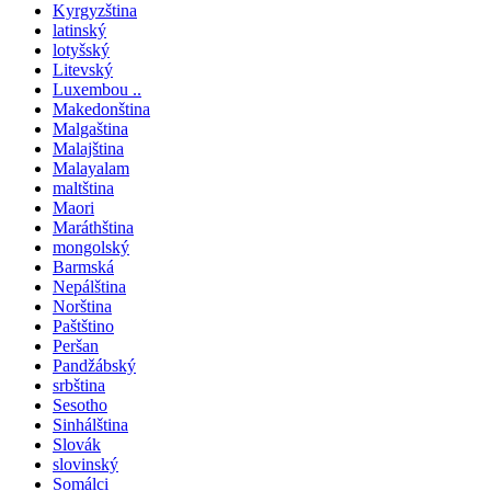
Kyrgyzština
latinský
lotyšský
Litevský
Luxembou ..
Makedonština
Malgaština
Malajština
Malayalam
maltština
Maori
Maráthština
mongolský
Barmská
Nepálština
Norština
Paštštino
Peršan
Pandžábský
srbština
Sesotho
Sinhálština
Slovák
slovinský
Somálci