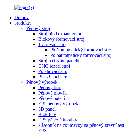
Domov
produkty
Pěnový stroj
Stroj před expandérem
Blokový formovací stroj
Tvarovací stroj
Plně automatický formovací stroj
Poloautomatický formovací stroj
Stroj na řezání panelů
CNC řezací stroj
Potahovací stroj
PU stříkací stroj
Pěnový výrobek
Pěnový box
Pěnový plovák
Pěnové balení
EPP pěnový výrobek
3D panel
Blok ICF
EPS pěnové korálky
Zásobník na zkumavky na pěnový krevní test
EPS