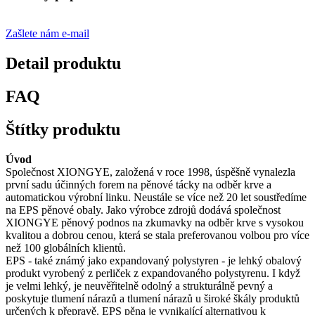
Zašlete nám e-mail
Detail produktu
FAQ
Štítky produktu
Úvod
Společnost XIONGYE, založená v roce 1998, úspěšně vynalezla
první sadu účinných forem na pěnové tácky na odběr krve a
automatickou výrobní linku. Neustále se více než 20 let soustředíme
na EPS pěnové obaly. Jako výrobce zdrojů dodává společnost
XIONGYE pěnový podnos na zkumavky na odběr krve s vysokou
kvalitou a dobrou cenou, která se stala preferovanou volbou pro více
než 100 globálních klientů.
EPS - také známý jako expandovaný polystyren - je lehký obalový
produkt vyrobený z perliček z expandovaného polystyrenu. I když
je velmi lehký, je neuvěřitelně odolný a strukturálně pevný a
poskytuje tlumení nárazů a tlumení nárazů u široké škály produktů
určených k přepravě. EPS pěna je vynikající alternativou k