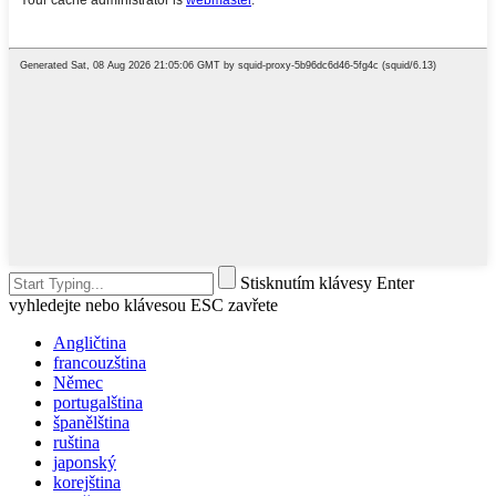
Stisknutím klávesy Enter
vyhledejte nebo klávesou ESC zavřete
Angličtina
francouzština
Němec
portugalština
španělština
ruština
japonský
korejština