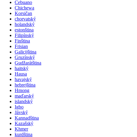
Cebuano
Chichewa
Korsičan
chorvatský
holandský
estonština
Filipínský
Finština
Frisian
Galicijština
Gruzínský
Gudžarátština
haitský
Hausa
havajský
hebrejština
Hmong
maďarský
islandský
Igbo
Jávský
Kannadština
Kazašský
Khmer
kurdština