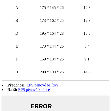
A
175 * 145 * 26
12.8
B
173 * 162 * 25
12.8
D
195 * 164 * 28
15.5
E
173 * 144 * 26
8.4
F
159 * 134 * 26
9.1
H
200 * 190 * 26
14.6
Předchozí:
EPS pěnové balíčky
Další:
EPS pěnová krabice