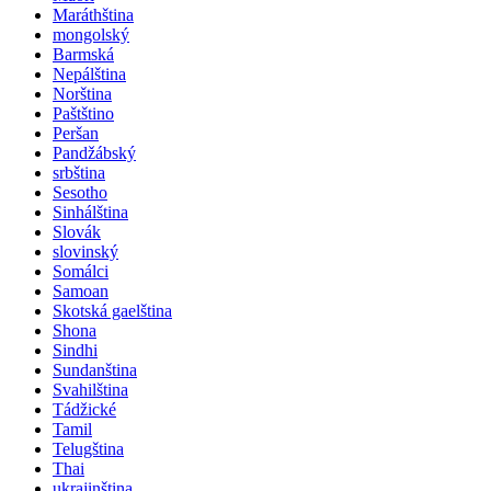
Maráthština
mongolský
Barmská
Nepálština
Norština
Paštštino
Peršan
Pandžábský
srbština
Sesotho
Sinhálština
Slovák
slovinský
Somálci
Samoan
Skotská gaelština
Shona
Sindhi
Sundanština
Svahilština
Tádžické
Tamil
Telugština
Thai
ukrajinština