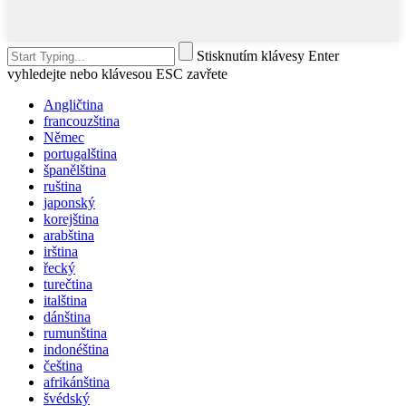
Stisknutím klávesy Enter
vyhledejte nebo klávesou ESC zavřete
Angličtina
francouzština
Němec
portugalština
španělština
ruština
japonský
korejština
arabština
irština
řecký
turečtina
italština
dánština
rumunština
indonéština
čeština
afrikánština
švédský