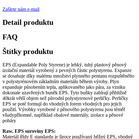
Zašlete nám e-mail
Detail produktu
FAQ
Štítky produktu
EPS (Expandable Poly Styrene) je lehký, tuhý plastový pěnový
izolační materiál vyrobený z pevných částic polystyrenu. Expanze
se dosahuje díky malému množství plynného pentanu rozpuštěného
v polystyrénovém základním materiálu během výroby. Plyn
expanduje působením tepla, aplikovaného jako pára, za vzniku
dokonale uzavřených buněk EPS. Tyto buňky zabírají přibližně
40krát větší objem než původní polystyrenové perličky. Perličky
EPS se poté formují do vhodných forem vhodných pro jejich
použití. Výrobky vyrobené z pěnového polystyrenu jsou téměř
všudypřítomné, například obalové materiály, izolace a pěnové
poháry
Raw. EPS suroviny EPS:
Materiál třídy E standardu je široce používaný běžný EPS, vhodný