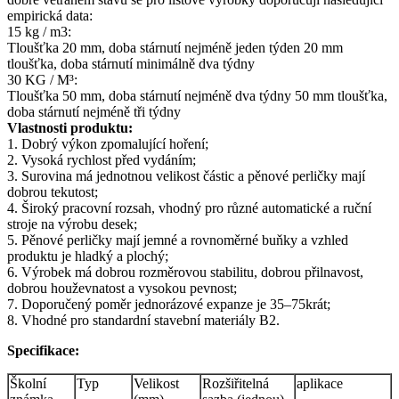
empirická data:
15 kg / m3:
Tloušťka 20 mm, doba stárnutí nejméně jeden týden 20 mm
tloušťka, doba stárnutí minimálně dva týdny
30 KG / M³:
Tloušťka 50 mm, doba stárnutí nejméně dva týdny 50 mm tloušťka,
doba stárnutí nejméně tři týdny
Vlastnosti produktu:
1. Dobrý výkon zpomalující hoření;
2. Vysoká rychlost před vydáním;
3. Surovina má jednotnou velikost částic a pěnové perličky mají
dobrou tekutost;
4. Široký pracovní rozsah, vhodný pro různé automatické a ruční
stroje na výrobu desek;
5. Pěnové perličky mají jemné a rovnoměrné buňky a vzhled
produktu je hladký a plochý;
6. Výrobek má dobrou rozměrovou stabilitu, dobrou přilnavost,
dobrou houževnatost a vysokou pevnost;
7. Doporučený poměr jednorázové expanze je 35–75krát;
8. Vhodné pro standardní stavební materiály B2.
Specifikace:
Školní
Typ
Velikost
Rozšiřitelná
aplikace