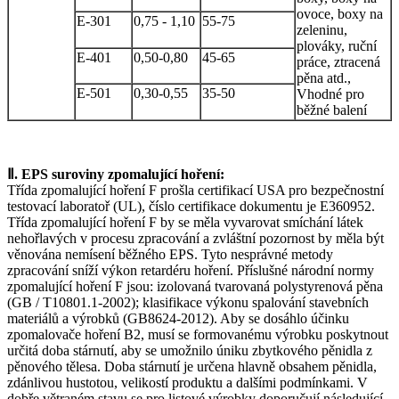
ovoce, boxy na
E-301
0,75 - 1,10
55-75
zeleninu,
plováky, ruční
E-401
0,50-0,80
45-65
práce, ztracená
pěna atd.,
E-501
0,30-0,55
35-50
Vhodné pro
běžné balení
Ⅱ. EPS suroviny zpomalující hoření:
Třída zpomalující hoření F prošla certifikací USA pro bezpečnostní
testovací laboratoř (UL), číslo certifikace dokumentu je E360952.
Třída zpomalující hoření F by se měla vyvarovat smíchání látek
nehořlavých v procesu zpracování a zvláštní pozornost by měla být
věnována nemísení běžného EPS. Tyto nesprávné metody
zpracování sníží výkon retardéru hoření. Příslušné národní normy
zpomalující hoření F jsou: izolovaná tvarovaná polystyrenová pěna
(GB / T10801.1-2002); klasifikace výkonu spalování stavebních
materiálů a výrobků (GB8624-2012). Aby se dosáhlo účinku
zpomalovače hoření B2, musí se formovanému výrobku poskytnout
určitá doba stárnutí, aby se umožnilo úniku zbytkového pěnidla z
pěnového tělesa. Doba stárnutí je určena hlavně obsahem pěnidla,
zdánlivou hustotou, velikostí produktu a dalšími podmínkami. V
dobře větraném stavu se pro listové výrobky doporučují následující