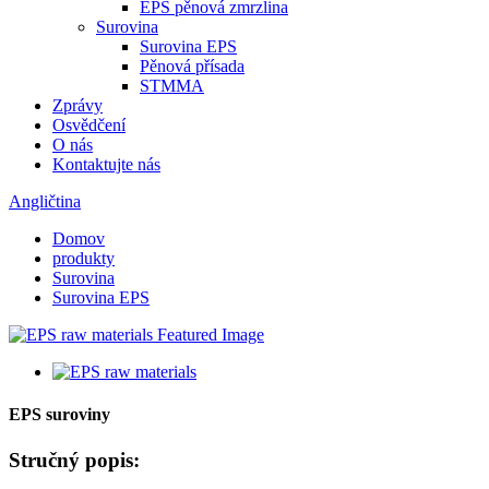
EPS pěnová zmrzlina
Surovina
Surovina EPS
Pěnová přísada
STMMA
Zprávy
Osvědčení
O nás
Kontaktujte nás
Angličtina
Domov
produkty
Surovina
Surovina EPS
EPS suroviny
Stručný popis: