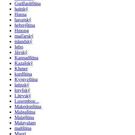
Gudžarátština
haitský
Hausa
havajský
hebrejština
Hmong
maďarský
islandský
Igbo
Jávský
Kannadština
Kazašský
Khmer
kurdština
Kyrgyzština
latinský
lotyšský
Litevský
Luxembou ..
Makedonština
Malgaština
Malajština
Malayalam
maltština
Maori