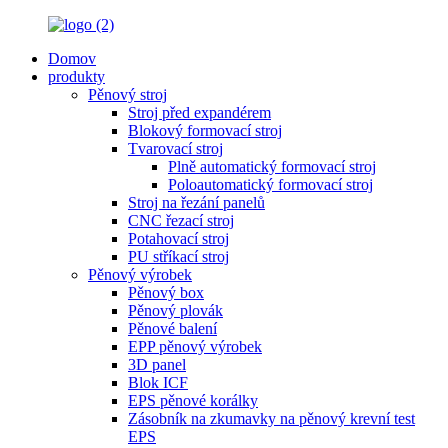
Domov
produkty
Pěnový stroj
Stroj před expandérem
Blokový formovací stroj
Tvarovací stroj
Plně automatický formovací stroj
Poloautomatický formovací stroj
Stroj na řezání panelů
CNC řezací stroj
Potahovací stroj
PU stříkací stroj
Pěnový výrobek
Pěnový box
Pěnový plovák
Pěnové balení
EPP pěnový výrobek
3D panel
Blok ICF
EPS pěnové korálky
Zásobník na zkumavky na pěnový krevní test
EPS