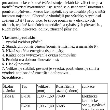
pro automatické vakuové tvářecí stroje, elektrické tvářecí stroje a
tradiční zvedací hydraulické lisy. Jedná se o standardní surovinu s
poměrem pěnivosti, kterou lze napěnit, aby se dosáhlo pěny s nižší
hustotou najednou. Obecně je vhodnější pro výrobky s rychlostí
zpěnění 13 g / l nebo více. Je široce používán v elektrických
obalech, tepelně izolačních materiálech a rybářských plovácích. ,
Ruční práce, dekorace, odlitky ztracené pěny atd.
Vlastnosti produktu:
1. vysoká rychlost pěnění;
2. Standardní poměr pěnění (poměr je nižší než u materiálu P);
3. Nízká spotřeba energie a úspora páry;
4. Krátká doba vytvrzování a cyklus formování;
5. Produkt má dobrou slinovatelnost;
6. Hladký povrch;
7. Velikost je stabilní, pevnost je vysoká, použitelnost je silná a
výrobek není snadné zmenšit a deformovat.
Specifikace :
Školní
Typ
Velikost
Rozšiřitelná
aplikace
známka
(mm)
sazba (jednou)
Třída E.
E-101
1,30 - 1,60
70-90
Elektrické
keramické
obaly, rybářské
E-201
1,00 - 1,40
60-85
boxy, boxy na