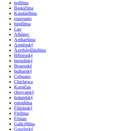
polština
Baskičtina
Katalánština
esperanto
hindština
Lao
Albánec
Amharština
Arménský
Ázerbájdžánština
Běloruský
bengálský
Bosenské
bulharský
Cebuano
Chichewa
Korsičan
chorvatský
holandský
estonština
Filipínský
Finština
Frisian
Galicijština
Gruzínský