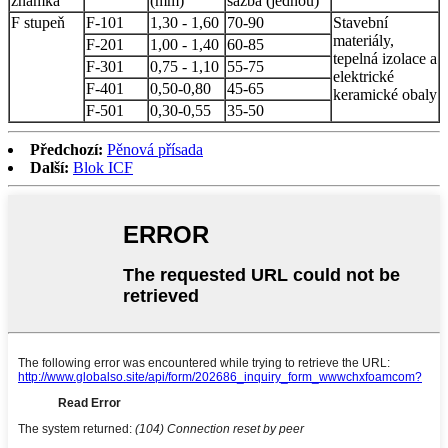
známka
(mm)
sazba (jednou)
F stupeň
F-101
1,30 - 1,60
70-90
Stavební
materiály,
F-201
1,00 - 1,40
60-85
tepelná izolace a
F-301
0,75 - 1,10
55-75
elektrické
F-401
0,50-0,80
45-65
keramické obaly
F-501
0,30-0,55
35-50
Předchozí:
Pěnová přísada
Další:
Blok ICF